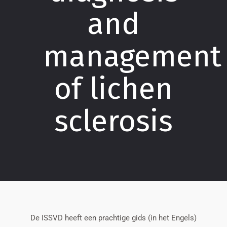
and
management
of lichen
sclerosis
De ISSVD heeft een prachtige gids (in het Engels)