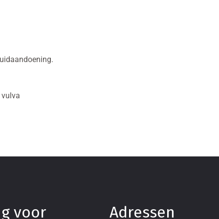
huidaandoening.
 vulva
ng voor
Adressen