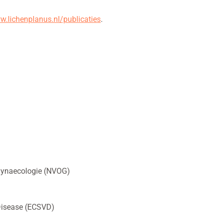
.lichenplanus.nl/publicaties
.
 gynaecologie (NVOG)
 Disease (ECSVD)