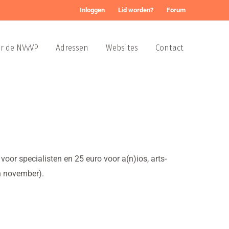
Inloggen
Lid worden?
Forum
r de NVvVP
Adressen
Websites
Contact
oor specialisten en 25 euro voor a(n)ios, arts-
n november).