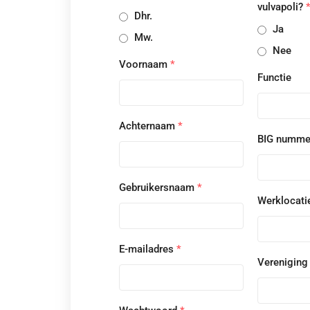
vulvapoli?
Dhr.
Ja
Mw.
Nee
Voornaam
*
Functie
Achternaam
*
BIG numm
Gebruikersnaam
*
Werklocati
E-mailadres
*
Vereniging