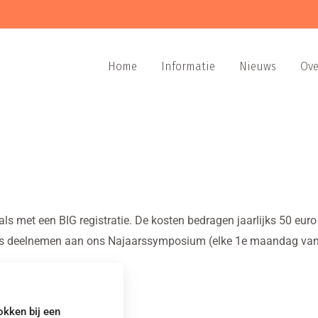
Home
Informatie
Nieuws
Ove
s met een BIG registratie. De kosten bedragen jaarlijks 50 euro v
atis deelnemen aan ons Najaarssymposium (elke 1e maandag va
okken bij een