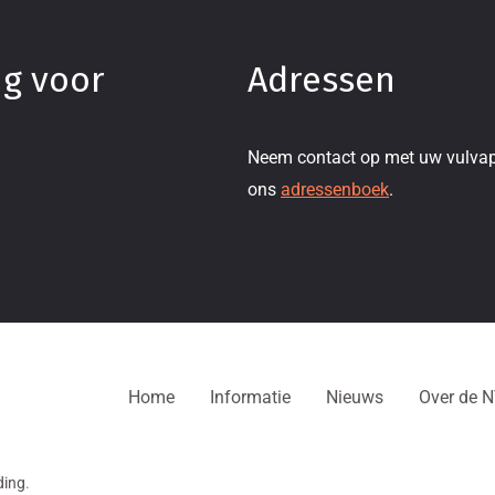
ng voor
Adressen
Neem contact op met uw vulvap
ons
adressenboek
.
Home
Informatie
Nieuws
Over de 
ding
.