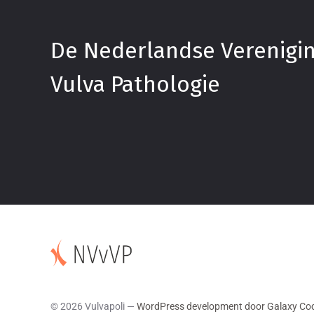
De Nederlandse Verenigi
Vulva Pathologie
© 2026 Vulvapoli —
WordPress development door Galaxy Co