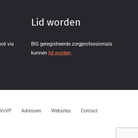
Lid worden
oli via
BIG geregistreerde zorgprofessionials
kunnen
lid worden
.
NVvVP
Adressen
Websites
Contact