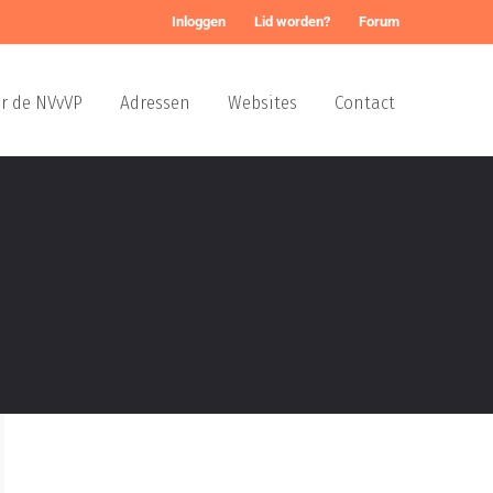
Inloggen
Lid worden?
Forum
r de NVvVP
Adressen
Websites
Contact