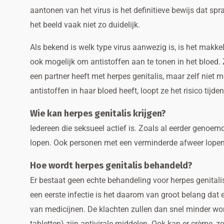
aantonen van het virus is het definitieve bewijs dat spr
het beeld vaak niet zo duidelijk.
Als bekend is welk type virus aanwezig is, is het makkel
ook mogelijk om antistoffen aan te tonen in het bloed. 
een partner heeft met herpes genitalis, maar zelf niet 
antistoffen in haar bloed heeft, loopt ze het risico tij
Wie kan herpes genitalis krijgen?
Iedereen die seksueel actief is. Zoals al eerder genoe
lopen. Ook personen met een verminderde afweer lopen 
Hoe wordt herpes genitalis behandeld?
Er bestaat geen echte behandeling voor herpes genital
een eerste infectie is het daarom van groot belang dat
van medicijnen. De klachten zullen dan snel minder w
tabletten) zijn antivirale middelen. Ook kan er crème, zo