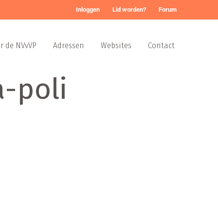
Inloggen
Lid worden?
Forum
r de NVvVP
Adressen
Websites
Contact
a-poli