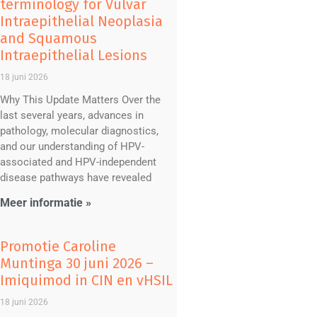
terminology for Vulvar
Intraepithelial Neoplasia
and Squamous
Intraepithelial Lesions
18 juni 2026
Why This Update Matters Over the
last several years, advances in
pathology, molecular diagnostics,
and our understanding of HPV-
associated and HPV-independent
disease pathways have revealed
Meer informatie »
Promotie Caroline
Muntinga 30 juni 2026 –
Imiquimod in CIN en vHSIL
18 juni 2026