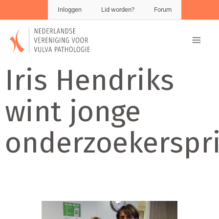
Inloggen
Lid worden?
Forum
Iris Hendriks
wint jonge
onderzoekerspri