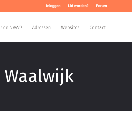
Inloggen
Lid worden?
Forum
r de NVvVP
Adressen
Websites
Contact
 Waalwijk