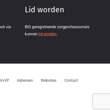
Lid worden
oli via
BIG geregistreerde zorgprofessionials
kunnen
lid worden
.
NVvVP
Adressen
Websites
Contact