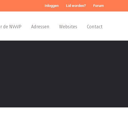
Inloggen
Lid worden?
Forum
r de NVvVP
Adressen
Websites
Contact