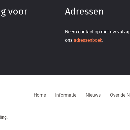
ng voor
Adressen
Neem contact op met uw vulvap
ons
adressenboek
.
Home
Informatie
Nieuws
Over de 
ding
.